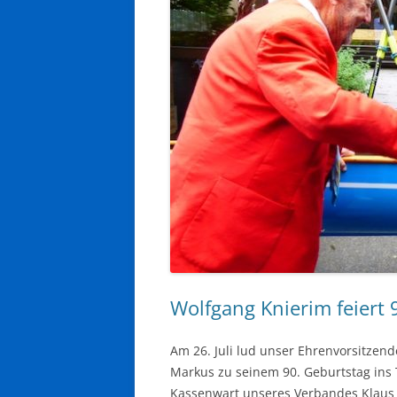
Wolfgang Knierim feiert 
Am 26. Juli lud unser Ehrenvorsitzen
Markus zu seinem 90. Geburtstag ins 
Kassenwart unseres Verbandes Klaus 