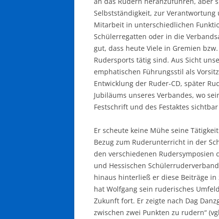
an das Rudern heranzuführen, aber si
Selbstständigkeit, zur Verantwortung
Mitarbeit in unterschiedlichen Funkti
Schülerregatten oder in die Verbandsa
gut, dass heute Viele in Gremien bzw
Rudersports tätig sind. Aus Sicht un
emphatischen Führungsstil als Vorsitz
Entwicklung der Ruder-CD, später Rud
Jubiläums unseres Verbandes, wo sein
Festschrift und des Festaktes sichtba
Er scheute keine Mühe seine Tätigkeit
Bezug zum Ruderunterricht in der Sch
den verschiedenen Rudersymposien 
und Hessischen Schülerruderverbandes
hinaus hinterließ er diese Beiträge i
hat Wolfgang sein ruderisches Umfeld b
Zukunft fort. Er zeigte nach Dag Danzg
zwischen zwei Punkten zu rudern“ (vg