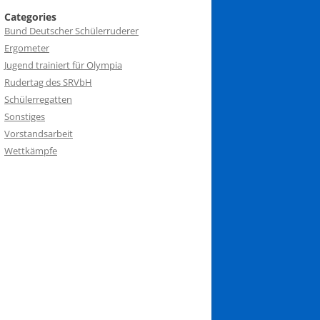
Categories
Bund Deutscher Schülerruderer
Ergometer
Jugend trainiert für Olympia
Rudertag des SRVbH
Schülerregatten
Sonstiges
Vorstandsarbeit
Wettkämpfe