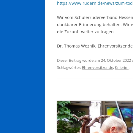
https://www.rudern.de/news/zum-tod
Wir vom Schülerruderverband Hessen
dankbarer Erinnerung behalten. Wir w
die Zukunft weiter zu tragen.
Dr. Thomas Woznik, Ehrenvorsitzende
Dieser Beitrag wurde am
24. Oktober 2022
Schlagwörter:
Ehrenvorsitzende
,
Knierim
.