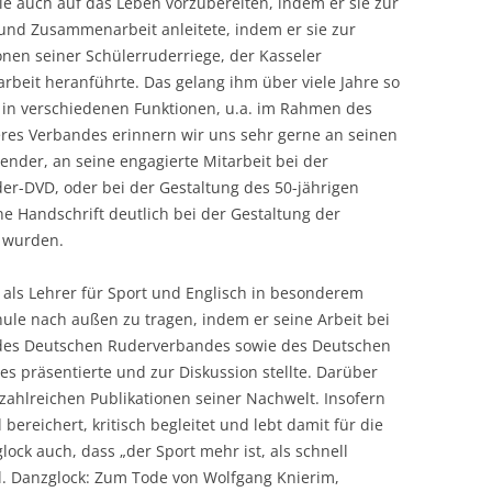
e auch auf das Leben vorzubereiten, indem er sie zur
 und Zusammenarbeit anleitete, indem er sie zur
onen seiner Schülerruderriege, der Kasseler
rbeit heranführte. Das gelang ihm über viele Jahre so
. in verschiedenen Funktionen, u.a. im Rahmen des
seres Verbandes erinnern wir uns sehr gerne an seinen
ender, an seine engagierte Mitarbeit bei der
er-DVD, oder bei der Gestaltung des 50-jährigen
e Handschrift deutlich bei der Gestaltung der
r wurden.
 als Lehrer für Sport und Englisch in besonderem
ule nach außen zu tragen, indem er seine Arbeit bei
des Deutschen Ruderverbandes sowie des Deutschen
 präsentierte und zur Diskussion stellte. Darüber
n zahlreichen Publikationen seiner Nachwelt. Insofern
ereichert, kritisch begleitet und lebt damit für die
lock auch, dass „der Sport mehr ist, als schnell
l. Danzglock: Zum Tode von Wolfgang Knierim,