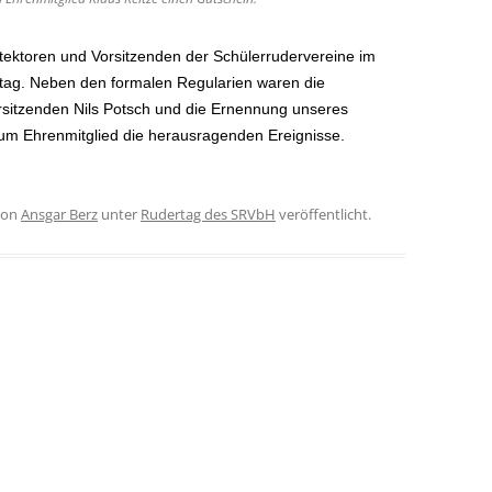
otektoren und Vorsitzenden der Sch
ü
lerrudervereine im
ag. Neben den formalen Regularien waren die
rsitzenden Nils Potsch und die Ernennung unseres
um Ehrenmitglied die herausragenden Ereignisse.
on
Ansgar Berz
unter
Rudertag des SRVbH
veröffentlicht.