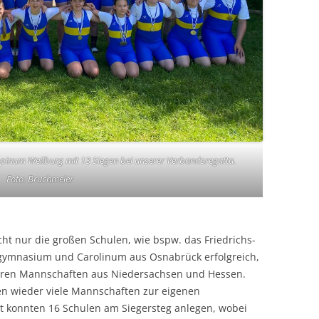
ppinum Weilburg mit 13 Siegen bei unserer Verbandsregatta.
Foto: Bruchmeier
ht nur die großen Schulen, wie bspw. das Friedrichs-
gymnasium und Carolinum aus Osnabrück erfolgreich,
neren Mannschaften aus Niedersachsen und Hessen.
len wieder viele Mannschaften zur eigenen
t konnten 16 Schulen am Siegersteg anlegen, wobei