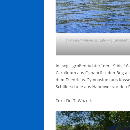
Junioren B-Vierer: In Führung Helmholt
Im sog. „großen Achter“ der 19 bis 16-
Carolinum aus Osnabrück den Bug al
dem Friedrichs-Gymnasium aus Kassel
Schillerschule aus Hannover vor den FG
Text: Dr. T. Woznik