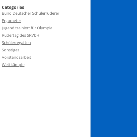
Categories
Bund Deutscher Schülerruderer
Ergometer
Jugend trainiert für Olympia
Rudertag des SRVbH
Schülerregatten
Sonstiges
Vorstandsarbeit
Wettkämpfe