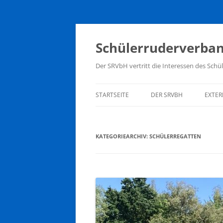
Zum
Inhalt
springen
Schülerruderverban
Der SRVbH vertritt die Interessen des Sc
STARTSEITE
DER SRVBH
EXTER
MITGLIEDER
BUN
SCH
KATEGORIEARCHIV:
SCHÜLERREGATTEN
VORSTAND
DEU
TERMINKALENDER
HESS
SATZUNG
HKM