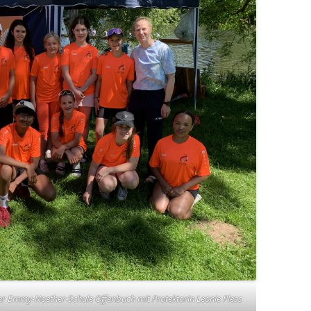
der Emmy-Noether-Schule Offenbuch mit Protektorin Leonie Pless