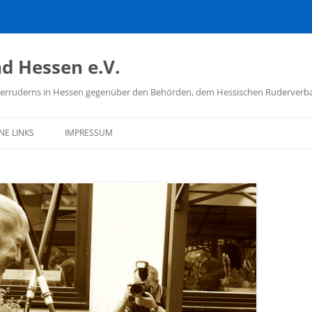
d Hessen e.V.
hülerruderns in Hessen gegenüber den Behörden, dem Hessischen Ruderver
NE LINKS
IMPRESSUM
D DEUTSCHER
ÜLERRUDERER
TSCHER RUDERVERBAND
ISCHER RUDERVERBAND
 SCHULSPORT