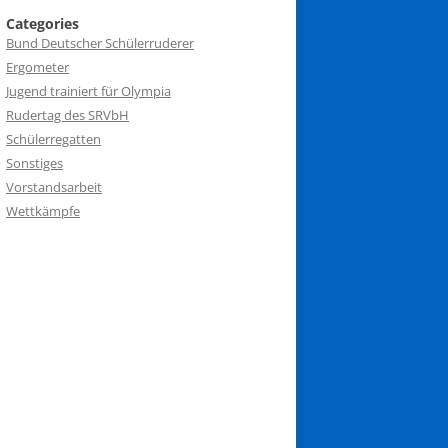
Categories
Bund Deutscher Schülerruderer
Ergometer
Jugend trainiert für Olympia
Rudertag des SRVbH
Schülerregatten
Sonstiges
Vorstandsarbeit
Wettkämpfe