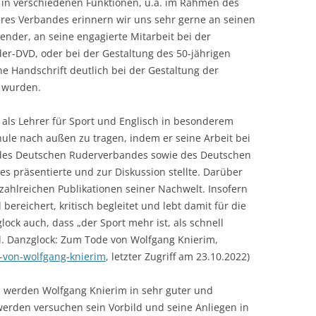
. in verschiedenen Funktionen, u.a. im Rahmen des
seres Verbandes erinnern wir uns sehr gerne an seinen
ender, an seine engagierte Mitarbeit bei der
er-DVD, oder bei der Gestaltung des 50-jährigen
e Handschrift deutlich bei der Gestaltung der
r wurden.
 als Lehrer für Sport und Englisch in besonderem
ule nach außen zu tragen, indem er seine Arbeit bei
des Deutschen Ruderverbandes sowie des Deutschen
 präsentierte und zur Diskussion stellte. Darüber
n zahlreichen Publikationen seiner Nachwelt. Insofern
ereichert, kritisch begleitet und lebt damit für die
lock auch, dass „der Sport mehr ist, als schnell
l. Danzglock: Zum Tode von Wolfgang Knierim,
-von-wolfgang-knierim
, letzter Zugriff am 23.10.2022)
 werden Wolfgang Knierim in sehr guter und
erden versuchen sein Vorbild und seine Anliegen in