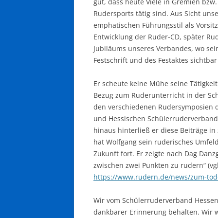
gut, dass heute Viele in Gremien bzw
Rudersports tätig sind. Aus Sicht un
emphatischen Führungsstil als Vorsitz
Entwicklung der Ruder-CD, später Rud
Jubiläums unseres Verbandes, wo sein
Festschrift und des Festaktes sichtba
Er scheute keine Mühe seine Tätigkeit
Bezug zum Ruderunterricht in der Sch
den verschiedenen Rudersymposien 
und Hessischen Schülerruderverbandes
hinaus hinterließ er diese Beiträge i
hat Wolfgang sein ruderisches Umfeld b
Zukunft fort. Er zeigte nach Dag Danzg
zwischen zwei Punkten zu rudern“ (vg
https://www.rudern.de/news/zum-tod
Wir vom Schülerruderverband Hessen
dankbarer Erinnerung behalten. Wir w