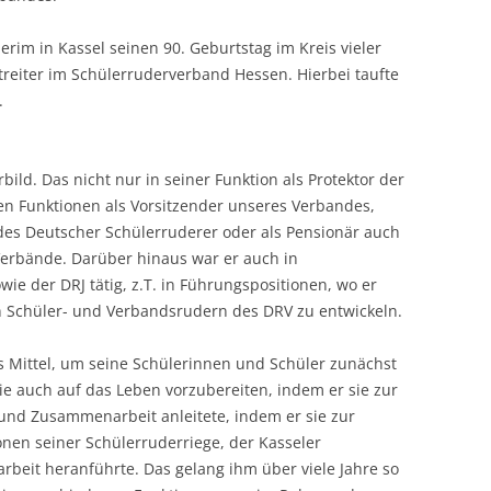
rim in Kassel seinen 90. Geburtstag im Kreis vieler
streiter im Schülerruderverband Hessen. Hierbei taufte
.
bild. Das nicht nur in seiner Funktion als Protektor der
en Funktionen als Vorsitzender unseres Verbandes,
des Deutscher Schülerruderer oder als Pensionär auch
Verbände. Darüber hinaus war er auch in
ie der DRJ tätig, z.T. in Führungspositionen, wo er
 Schüler- und Verbandsrudern des DRV zu entwickeln.
 Mittel, um seine Schülerinnen und Schüler zunächst
e auch auf das Leben vorzubereiten, indem er sie zur
 und Zusammenarbeit anleitete, indem er sie zur
onen seiner Schülerruderriege, der Kasseler
rbeit heranführte. Das gelang ihm über viele Jahre so