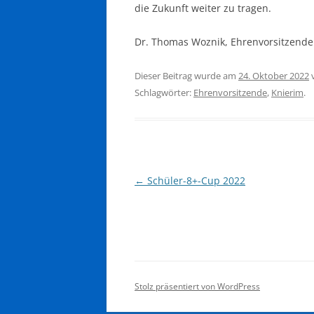
die Zukunft weiter zu tragen.
Dr. Thomas Woznik, Ehrenvorsitzende
Dieser Beitrag wurde am
24. Oktober 2022
Schlagwörter:
Ehrenvorsitzende
,
Knierim
.
Beitragsnavigation
←
Schüler-8+-Cup 2022
Stolz präsentiert von WordPress