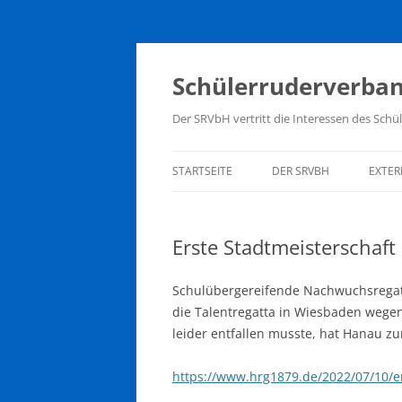
Zum
Inhalt
springen
Schülerruderverban
Der SRVbH vertritt die Interessen des Sc
STARTSEITE
DER SRVBH
EXTER
MITGLIEDER
BUN
SCH
Erste Stadtmeisterschaf
VORSTAND
DEU
TERMINKALENDER
Schulübergereifende Nachwuchsregat
HESS
die Talentregatta in Wiesbaden wegen
SATZUNG
leider entfallen musste, hat Hanau z
HKM
https://www.hrg1879.de/2022/07/10/e