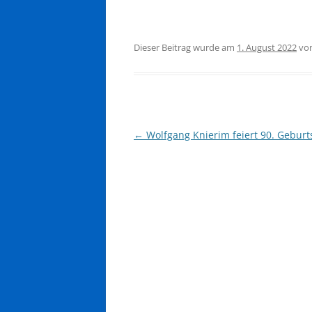
Dieser Beitrag wurde am
1. August 2022
vo
Beitragsnavigation
←
Wolfgang Knierim feiert 90. Geburt