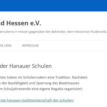
d Hessen e.V.
hülerruderns in Hessen gegenüber den Behörden, dem Hessischen Ruderver
NE LINKS
IMPRESSUM
D DEUTSCHER
ÜLERRUDERER
t der Hanauer Schulen
TSCHER RUDERVERBAND
ten haben im Schülerrudern eine Tradition. Nachdem
ISCHER RUDERVERBAND
 der Baufälligkeit und Sperrung des Bootshauses
um Schuljahresende eine eigene Regatta organisiert:
 SCHULSPORT
rste-hanauer-stadtmeisterschaft-der-schulen/