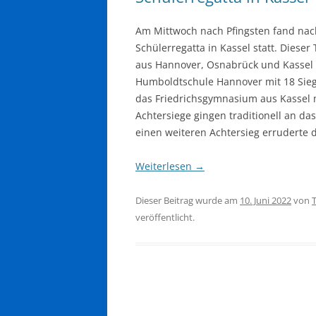
Am Mittwoch nach Pfingsten fand nac
Schülerregatta in Kassel statt. Dies
aus Hannover, Osnabrück und Kassel
Humboldtschule Hannover mit 18 Sie
das Friedrichsgymnasium aus Kassel m
Achtersiege gingen traditionell an 
einen weiteren Achtersieg erruderte
Weiterlesen
→
Dieser Beitrag wurde am
10. Juni 2022
von
veröffentlicht.
Beitragsnavigation