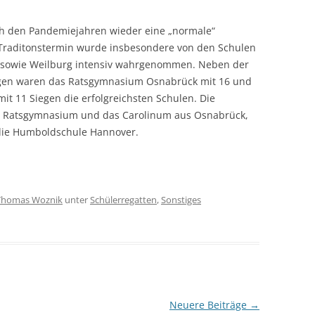
h den Pandemiejahren wieder eine „normale“
er Traditonstermin wurde insbesondere von den Schulen
 sowie Weilburg intensiv wahrgenommen. Neben der
gen waren das Ratsgymnasium Osnabrück mit 16 und
it 11 Siegen die erfolgreichsten Schulen. Die
das Ratsgymnasium und das Carolinum aus Osnabrück,
 die Humboldschule Hannover.
Thomas Woznik
unter
Schülerregatten
,
Sonstiges
Neuere Beiträge
→