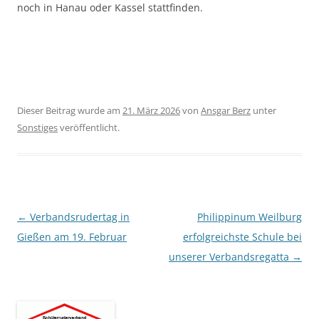
noch in Hanau oder Kassel stattfinden.
Dieser Beitrag wurde am
21. März 2026
von
Ansgar Berz
unter
Sonstiges
veröffentlicht.
Beitragsnavigation
←
Verbandsrudertag in
Philippinum Weilburg
Gießen am 19. Februar
erfolgreichste Schule bei
unserer Verbandsregatta
→