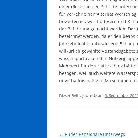
einer dieser beiden Schritte untern
für Verkehr einen Alternativvorschlag 
bewerten ist, weil Ruderern und Kan
der Befahrung gemacht werden. Der Al
bezeichnet werden, da er den beabsi
jahrzehntealte unbewiesene Behaupt
willkürlich gewählte Abstandsgebote
wassersporttreibenden Nutzergruppen 
Mehrwert für den Naturschutz hätte. 
bezogen, weil auch weitere Wasserspo
unverhältnismäßigen Maßnahmen bed
Dieser Beitrag wurde am
9. September 202
Beitragsnavigation
←
Ruder-Pensionäre unterwegs