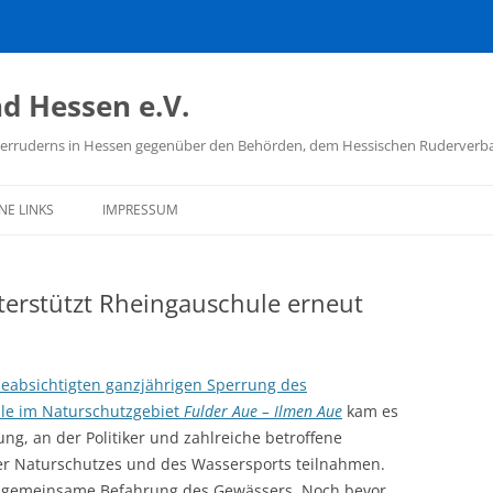
d Hessen e.V.
hülerruderns in Hessen gegenüber den Behörden, dem Hessischen Ruderver
NE LINKS
IMPRESSUM
D DEUTSCHER
ÜLERRUDERER
erstützt Rheingauschule erneut
TSCHER RUDERVERBAND
ISCHER RUDERVERBAND
eabsichtigten ganzjährigen Sperrung des
le im Naturschutzgebiet
Fulder Aue – Ilmen Aue
kam es
 SCHULSPORT
g, an der Politiker und zahlreiche betroffene
der Naturschutzes und des Wassersports teilnahmen.
e gemeinsame Befahrung des Gewässers. Noch bevor