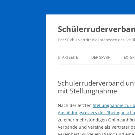
Zum
Inhalt
springen
Schülerruderverban
Der SRVbH vertritt die Interessen des Sc
STARTSEITE
DER SRVBH
EXTER
MITGLIEDER
BUN
SCH
Schülerruderverband unt
VORSTAND
mit Stellungnahme
DEU
TERMINKALENDER
HESS
Nach der letzten
Stellungnahme zur b
SATZUNG
Ausbildungsreviers der Rheingauschu
HKM
zu einer mehrstündigen Onlineanhörun
Verbände und Vereine als Vertreter 
Vereinbart wurde ein Dialog und ein