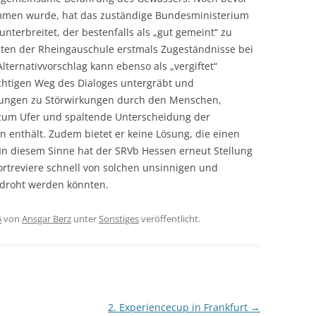
ommen wurde, hat das zuständige Bundesministerium
unterbreitet, der bestenfalls als „gut gemeint“ zu
uten der Rheingauschule erstmals Zugeständnisse bei
ternativvorschlag kann ebenso als „vergiftet“
chtigen Weg des Dialoges untergräbt und
ungen zu Störwirkungen durch den Menschen,
 zum Ufer und spaltende Unterscheidung der
enthält. Zudem bietet er keine Lösung, die einen
In diesem Sinne hat der SRVb Hessen erneut Stellung
rtreviere schnell von solchen unsinnigen und
roht werden könnten.
5
von
Ansgar Berz
unter
Sonstiges
veröffentlicht.
2. Experiencecup in Frankfurt
→