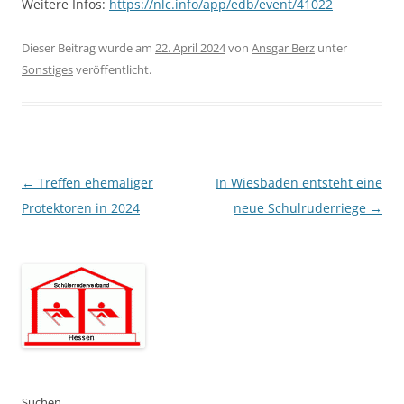
Weitere Infos:
https://nlc.info/app/edb/event/41022
Dieser Beitrag wurde am
22. April 2024
von
Ansgar Berz
unter
Sonstiges
veröffentlicht.
Beitragsnavigation
←
Treffen ehemaliger
In Wiesbaden entsteht eine
Protektoren in 2024
neue Schulruderriege
→
Suchen